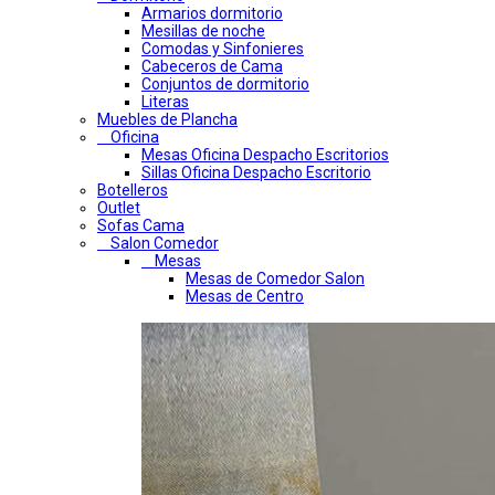
Armarios dormitorio
Mesillas de noche
Comodas y Sinfonieres
Cabeceros de Cama
Conjuntos de dormitorio
Literas
Muebles de Plancha
Oficina
Mesas Oficina Despacho Escritorios
Sillas Oficina Despacho Escritorio
Botelleros
Outlet
Sofas Cama
Salon Comedor
Mesas
Mesas de Comedor Salon
Mesas de Centro