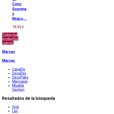
Color
Sonoma
y
Negro,...
74,90 €
Todos los
productos
nuevos
Marcas
Marcas
CasaDis
DecoEko
DecoPako
Meyvaser
Mueble
Gestion
Resultados de la búsqueda
Grid
List