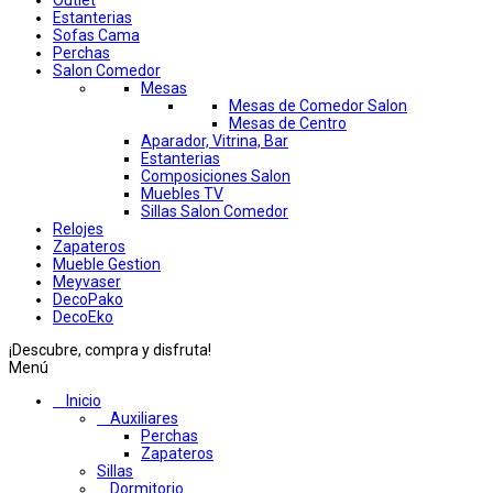
Outlet
Estanterias
Sofas Cama
Perchas
Salon Comedor
Mesas
Mesas de Comedor Salon
Mesas de Centro
Aparador, Vitrina, Bar
Estanterias
Composiciones Salon
Muebles TV
Sillas Salon Comedor
Relojes
Zapateros
Mueble Gestion
Meyvaser
DecoPako
DecoEko
¡Descubre, compra y disfruta!
Menú
Inicio
Auxiliares
Perchas
Zapateros
Sillas
Dormitorio