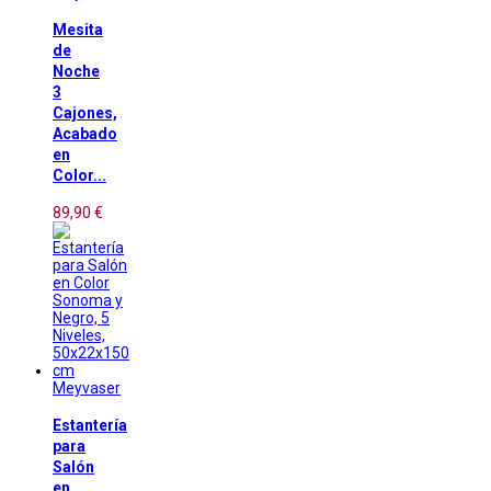
Mesita
de
Noche
3
Cajones,
Acabado
en
Color...
89,90 €
Meyvaser
Estantería
para
Salón
en