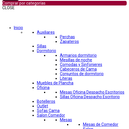
Comprar por categorías
CLOSE
Comprar por categorías
Inicio
Auxiliares
Perchas
Zapateros
Sillas
Dormitorio
Armarios dormitorio
Mesillas de noche
Comodas y Sinfonieres
Cabeceros de Cama
Conjuntos de dormitorio
Literas
Muebles de Plancha
Oficina
Mesas Oficina Despacho Escritorios
Sillas Oficina Despacho Escritorio
Botelleros
Outlet
Sofas Cama
Salon Comedor
Mesas
Mesas de Comedor