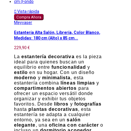

Vista rápida
Compra Ahora
Meyvaser
Estantería Alta Salón, Librería, Color Blanco,
Medidas: 180 cm (Alto) x 85 cm...
229,90 €
La
estantería decorativa
es la pieza
ideal para quienes buscan un
equilibrio entre
funcionalidad
y
estilo
en su hogar. Con un diseño
moderno
y
minimalista
, esta
estantería combina
líneas limpias
y
compartimentos abiertos
para
ofrecer un espacio versátil donde
organizar y exhibir tus objetos
favoritos. Desde
libros
y
fotografías
hasta
plantas decorativas
, esta
estantería se adapta a cualquier
entorno, ya sea en un
salón
elegante
, una
oficina con carácter
o
incluso un
dormitorio acogedor
.