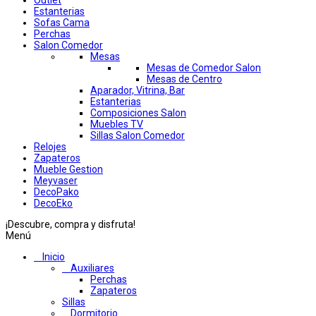
Outlet
Estanterias
Sofas Cama
Perchas
Salon Comedor
Mesas
Mesas de Comedor Salon
Mesas de Centro
Aparador, Vitrina, Bar
Estanterias
Composiciones Salon
Muebles TV
Sillas Salon Comedor
Relojes
Zapateros
Mueble Gestion
Meyvaser
DecoPako
DecoEko
¡Descubre, compra y disfruta!
Menú
Inicio
Auxiliares
Perchas
Zapateros
Sillas
Dormitorio