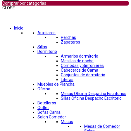
Comprar por categorías
CLOSE
Comprar por categorías
Inicio
Auxiliares
Perchas
Zapateros
Sillas
Dormitorio
Armarios dormitorio
Mesillas de noche
Comodas y Sinfonieres
Cabeceros de Cama
Conjuntos de dormitorio
Literas
Muebles de Plancha
Oficina
Mesas Oficina Despacho Escritorios
Sillas Oficina Despacho Escritorio
Botelleros
Outlet
Sofas Cama
Salon Comedor
Mesas
Mesas de Comedor