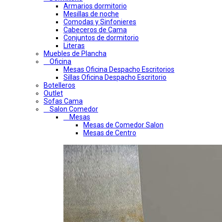
Armarios dormitorio
Mesillas de noche
Comodas y Sinfonieres
Cabeceros de Cama
Conjuntos de dormitorio
Literas
Muebles de Plancha
Oficina
Mesas Oficina Despacho Escritorios
Sillas Oficina Despacho Escritorio
Botelleros
Outlet
Sofas Cama
Salon Comedor
Mesas
Mesas de Comedor Salon
Mesas de Centro