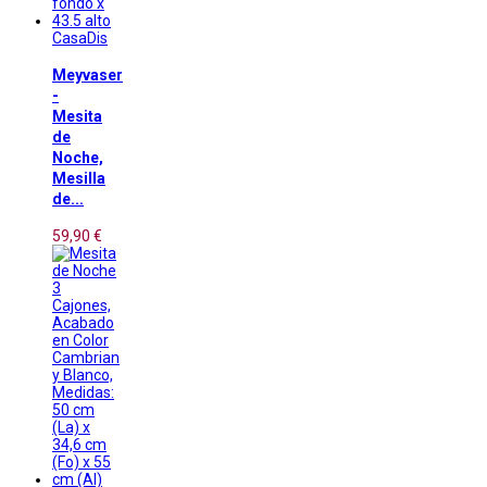
CasaDis
Meyvaser
-
Mesita
de
Noche,
Mesilla
de...
59,90 €