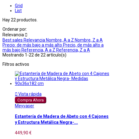
Grid
List
Hay 22 productos.
Ordenar por:
Relevancia

Best sales
Relevancia
Nombre, A a Z
Nombre, Z a A
Precio: de más bajo a más alto
Precio, de más alto a
más bajo
Referencia, A a Z
Referencia, Z a A
Mostrando 1-22 de 22 artículo(s)
Filtros activos

Vista rápida
Compra Ahora
Meyvaser
Estantería de Madera de Abeto con 4 Cajones
y Estructura Metálica Negra-...
449,90 €