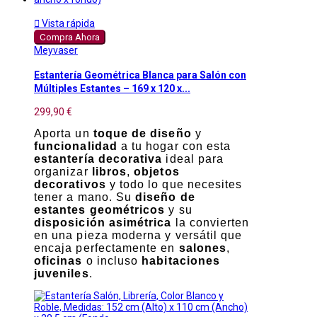

Vista rápida
Compra Ahora
Meyvaser
Estantería Geométrica Blanca para Salón con
Múltiples Estantes – 169 x 120 x...
299,90 €
Aporta un
toque de diseño
y
funcionalidad
a tu hogar con esta
estantería decorativa
ideal para
organizar
libros
,
objetos
decorativos
y todo lo que necesites
tener a mano. Su
diseño de
estantes geométricos
y su
disposición asimétrica
la convierten
en una pieza moderna y versátil que
encaja perfectamente en
salones
,
oficinas
o incluso
habitaciones
juveniles
.