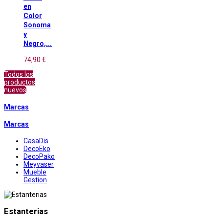
en
Color
Sonoma
y
Negro,...
74,90 €
Todos los
productos
nuevos
Marcas
Marcas
CasaDis
DecoEko
DecoPako
Meyvaser
Mueble
Gestion
Estanterias