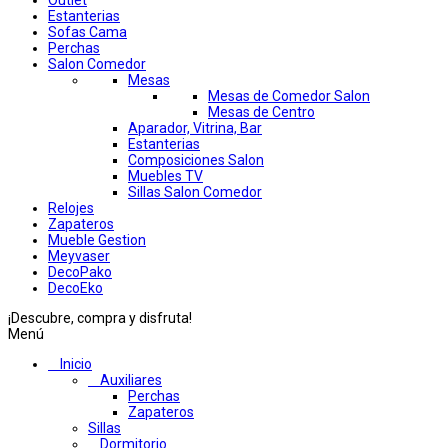
Outlet
Estanterias
Sofas Cama
Perchas
Salon Comedor
Mesas
Mesas de Comedor Salon
Mesas de Centro
Aparador, Vitrina, Bar
Estanterias
Composiciones Salon
Muebles TV
Sillas Salon Comedor
Relojes
Zapateros
Mueble Gestion
Meyvaser
DecoPako
DecoEko
¡Descubre, compra y disfruta!
Menú
Inicio
Auxiliares
Perchas
Zapateros
Sillas
Dormitorio