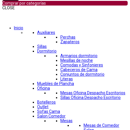
Comprar por categorías
CLOSE
Comprar por categorías
Inicio
Auxiliares
Perchas
Zapateros
Sillas
Dormitorio
Armarios dormitorio
Mesillas de noche
Comodas y Sinfonieres
Cabeceros de Cama
Conjuntos de dormitorio
Literas
Muebles de Plancha
Oficina
Mesas Oficina Despacho Escritorios
Sillas Oficina Despacho Escritorio
Botelleros
Outlet
Sofas Cama
Salon Comedor
Mesas
Mesas de Comedor