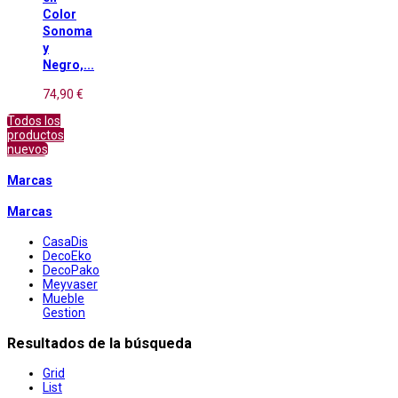
Color
Sonoma
y
Negro,...
74,90 €
Todos los
productos
nuevos
Marcas
Marcas
CasaDis
DecoEko
DecoPako
Meyvaser
Mueble
Gestion
Resultados de la búsqueda
Grid
List