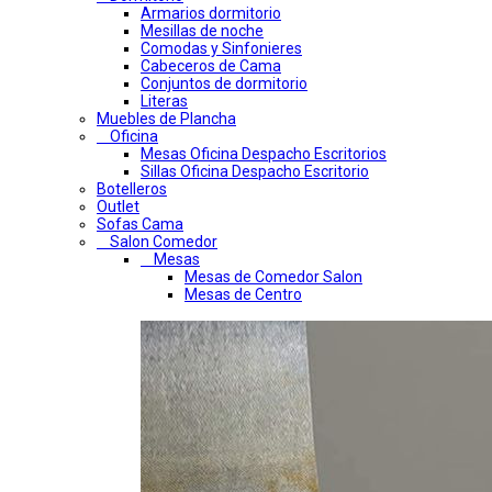
Armarios dormitorio
Mesillas de noche
Comodas y Sinfonieres
Cabeceros de Cama
Conjuntos de dormitorio
Literas
Muebles de Plancha
Oficina
Mesas Oficina Despacho Escritorios
Sillas Oficina Despacho Escritorio
Botelleros
Outlet
Sofas Cama
Salon Comedor
Mesas
Mesas de Comedor Salon
Mesas de Centro