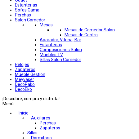
Outlet
Estanterias
Sofas Cama
Perchas
Salon Comedor
Mesas
Mesas de Comedor Salon
Mesas de Centro
Aparador, Vitrina, Bar
Estanterias
Composiciones Salon
Muebles TV
Sillas Salon Comedor
Relojes
Zapateros
Mueble Gestion
Meyvaser
DecoPako
DecoEko
¡Descubre, compra y disfruta!
Menú
Inicio
Auxiliares
Perchas
Zapateros
Sillas
Dormitorio