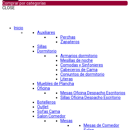
Comprar por categorías
CLOSE
Comprar por categorías
Inicio
Auxiliares
Perchas
Zapateros
Sillas
Dormitorio
Armarios dormitorio
Mesillas de noche
Comodas y Sinfonieres
Cabeceros de Cama
Conjuntos de dormitorio
Literas
Muebles de Plancha
Oficina
Mesas Oficina Despacho Escritorios
Sillas Oficina Despacho Escritorio
Botelleros
Outlet
Sofas Cama
Salon Comedor
Mesas
Mesas de Comedor