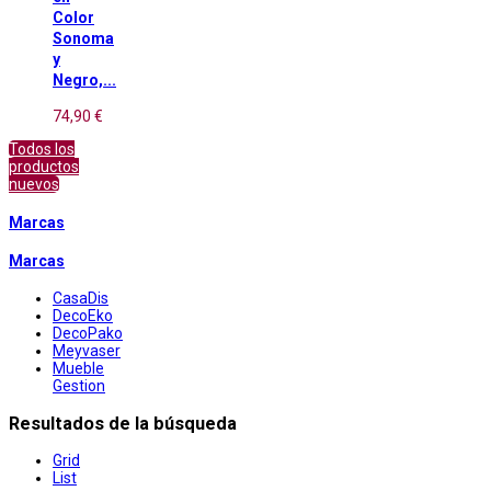
Color
Sonoma
y
Negro,...
74,90 €
Todos los
productos
nuevos
Marcas
Marcas
CasaDis
DecoEko
DecoPako
Meyvaser
Mueble
Gestion
Resultados de la búsqueda
Grid
List