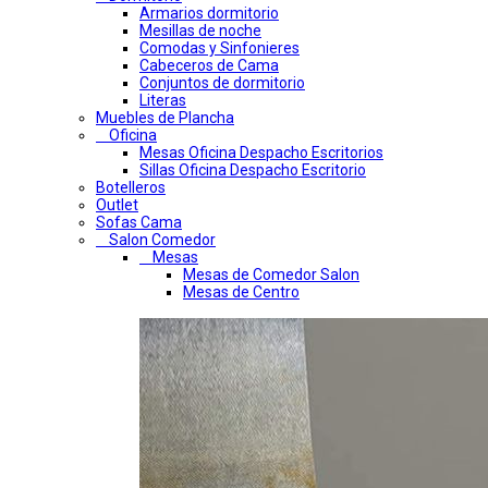
Armarios dormitorio
Mesillas de noche
Comodas y Sinfonieres
Cabeceros de Cama
Conjuntos de dormitorio
Literas
Muebles de Plancha
Oficina
Mesas Oficina Despacho Escritorios
Sillas Oficina Despacho Escritorio
Botelleros
Outlet
Sofas Cama
Salon Comedor
Mesas
Mesas de Comedor Salon
Mesas de Centro