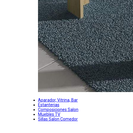
Aparador, Vitrina, Bar
Estanterias
Composiciones Salon
Muebles TV
Sillas Salon Comedor