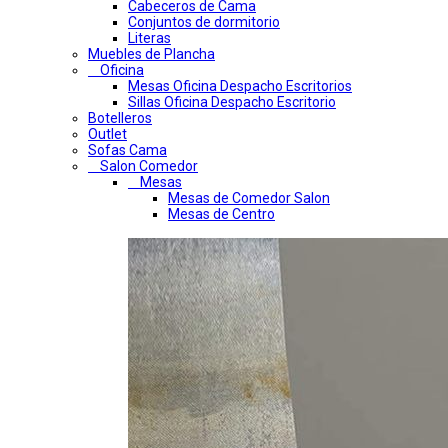
Cabeceros de Cama
Conjuntos de dormitorio
Literas
Muebles de Plancha
Oficina
Mesas Oficina Despacho Escritorios
Sillas Oficina Despacho Escritorio
Botelleros
Outlet
Sofas Cama
Salon Comedor
Mesas
Mesas de Comedor Salon
Mesas de Centro