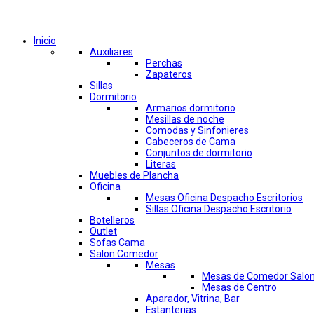
Comprar por categorías
Inicio
Auxiliares
Perchas
Zapateros
Sillas
Dormitorio
Armarios dormitorio
Mesillas de noche
Comodas y Sinfonieres
Cabeceros de Cama
Conjuntos de dormitorio
Literas
Muebles de Plancha
Oficina
Mesas Oficina Despacho Escritorios
Sillas Oficina Despacho Escritorio
Botelleros
Outlet
Sofas Cama
Salon Comedor
Mesas
Mesas de Comedor Salo
Mesas de Centro
Aparador, Vitrina, Bar
Estanterias