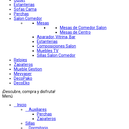
Outlet
Estanterias
Sofas Cama
Perchas
Salon Comedor
Mesas
Mesas de Comedor Salon
Mesas de Centro
Aparador, Vitrina, Bar
Estanterias
Composiciones Salon
Muebles TV
Sillas Salon Comedor
Relojes
Zapateros
Mueble Gestion
Meyvaser
DecoPako
DecoEko
¡Descubre, compra y disfruta!
Menú
Inicio
Auxiliares
Perchas
Zapateros
Sillas
Dormitorio