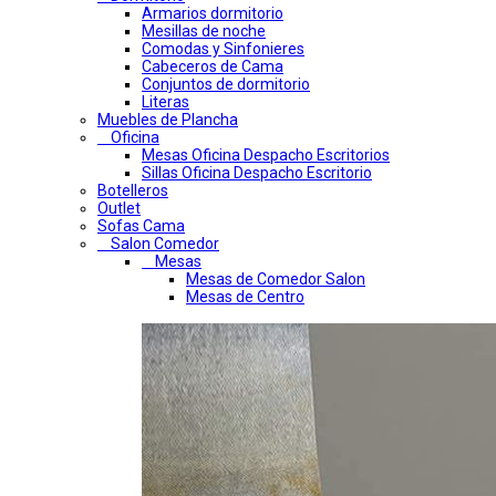
Armarios dormitorio
Mesillas de noche
Comodas y Sinfonieres
Cabeceros de Cama
Conjuntos de dormitorio
Literas
Muebles de Plancha
Oficina
Mesas Oficina Despacho Escritorios
Sillas Oficina Despacho Escritorio
Botelleros
Outlet
Sofas Cama
Salon Comedor
Mesas
Mesas de Comedor Salon
Mesas de Centro