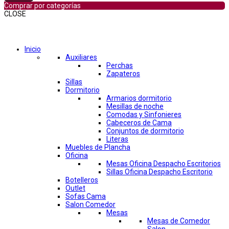
Comprar por categorías
CLOSE
Comprar por categorías
Inicio
Auxiliares
Perchas
Zapateros
Sillas
Dormitorio
Armarios dormitorio
Mesillas de noche
Comodas y Sinfonieres
Cabeceros de Cama
Conjuntos de dormitorio
Literas
Muebles de Plancha
Oficina
Mesas Oficina Despacho Escritorios
Sillas Oficina Despacho Escritorio
Botelleros
Outlet
Sofas Cama
Salon Comedor
Mesas
Mesas de Comedor