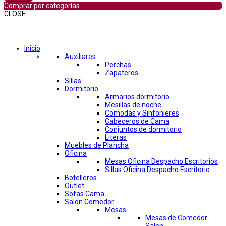
Comprar por categorías
CLOSE
Comprar por categorías
Inicio
Auxiliares
Perchas
Zapateros
Sillas
Dormitorio
Armarios dormitorio
Mesillas de noche
Comodas y Sinfonieres
Cabeceros de Cama
Conjuntos de dormitorio
Literas
Muebles de Plancha
Oficina
Mesas Oficina Despacho Escritorios
Sillas Oficina Despacho Escritorio
Botelleros
Outlet
Sofas Cama
Salon Comedor
Mesas
Mesas de Comedor