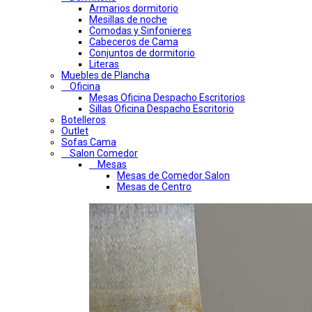
Armarios dormitorio
Mesillas de noche
Comodas y Sinfonieres
Cabeceros de Cama
Conjuntos de dormitorio
Literas
Muebles de Plancha
Oficina
Mesas Oficina Despacho Escritorios
Sillas Oficina Despacho Escritorio
Botelleros
Outlet
Sofas Cama
Salon Comedor
Mesas
Mesas de Comedor Salon
Mesas de Centro