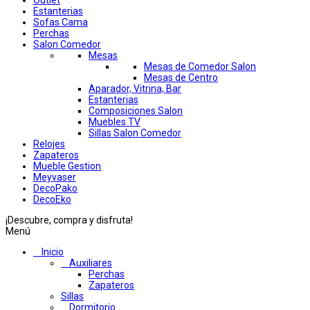
Outlet
Estanterias
Sofas Cama
Perchas
Salon Comedor
Mesas
Mesas de Comedor Salon
Mesas de Centro
Aparador, Vitrina, Bar
Estanterias
Composiciones Salon
Muebles TV
Sillas Salon Comedor
Relojes
Zapateros
Mueble Gestion
Meyvaser
DecoPako
DecoEko
¡Descubre, compra y disfruta!
Menú
Inicio
Auxiliares
Perchas
Zapateros
Sillas
Dormitorio