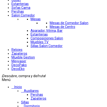
Outlet
Estanterias
Sofas Cama
Perchas
Salon Comedor
Mesas
Mesas de Comedor Salon
Mesas de Centro
Aparador, Vitrina, Bar
Estanterias
Composiciones Salon
Muebles TV
Sillas Salon Comedor
Relojes
Zapateros
Mueble Gestion
Meyvaser
DecoPako
DecoEko
¡Descubre, compra y disfruta!
Menú
Inicio
Auxiliares
Perchas
Zapateros
Sillas
Dormitorio