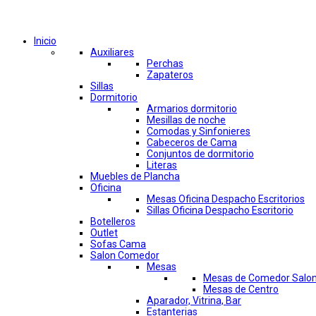
Comprar por categorías
Inicio
Auxiliares
Perchas
Zapateros
Sillas
Dormitorio
Armarios dormitorio
Mesillas de noche
Comodas y Sinfonieres
Cabeceros de Cama
Conjuntos de dormitorio
Literas
Muebles de Plancha
Oficina
Mesas Oficina Despacho Escritorios
Sillas Oficina Despacho Escritorio
Botelleros
Outlet
Sofas Cama
Salon Comedor
Mesas
Mesas de Comedor Salo
Mesas de Centro
Aparador, Vitrina, Bar
Estanterias