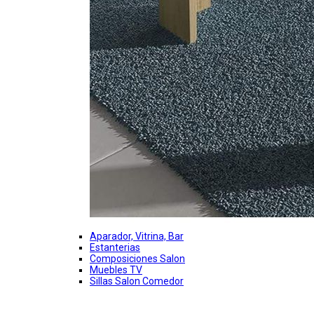
Aparador, Vitrina, Bar
Estanterias
Composiciones Salon
Muebles TV
Sillas Salon Comedor