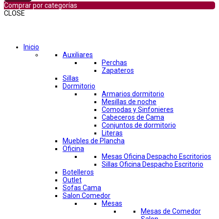
Comprar por categorías
CLOSE
Comprar por categorías
Inicio
Auxiliares
Perchas
Zapateros
Sillas
Dormitorio
Armarios dormitorio
Mesillas de noche
Comodas y Sinfonieres
Cabeceros de Cama
Conjuntos de dormitorio
Literas
Muebles de Plancha
Oficina
Mesas Oficina Despacho Escritorios
Sillas Oficina Despacho Escritorio
Botelleros
Outlet
Sofas Cama
Salon Comedor
Mesas
Mesas de Comedor