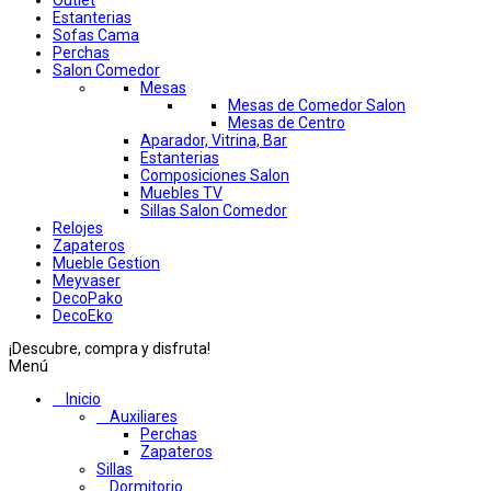
Outlet
Estanterias
Sofas Cama
Perchas
Salon Comedor
Mesas
Mesas de Comedor Salon
Mesas de Centro
Aparador, Vitrina, Bar
Estanterias
Composiciones Salon
Muebles TV
Sillas Salon Comedor
Relojes
Zapateros
Mueble Gestion
Meyvaser
DecoPako
DecoEko
¡Descubre, compra y disfruta!
Menú
Inicio
Auxiliares
Perchas
Zapateros
Sillas
Dormitorio