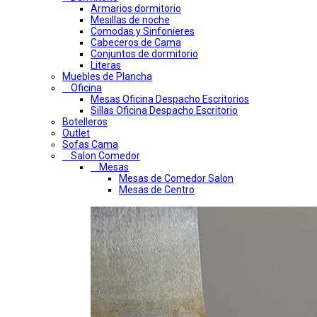
Armarios dormitorio
Mesillas de noche
Comodas y Sinfonieres
Cabeceros de Cama
Conjuntos de dormitorio
Literas
Muebles de Plancha
Oficina
Mesas Oficina Despacho Escritorios
Sillas Oficina Despacho Escritorio
Botelleros
Outlet
Sofas Cama
Salon Comedor
Mesas
Mesas de Comedor Salon
Mesas de Centro