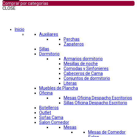
Comprar por categorías
CLOSE
Comprar por categorías
Inicio
Auxiliares
Perchas
Zapateros
Sillas
Dormitorio
Armarios dormitorio
Mesillas de noche
Comodas y Sinfonieres
Cabeceros de Cama
Conjuntos de dormitorio
Literas
Muebles de Plancha
Oficina
Mesas Oficina Despacho Escritorios
Sillas Oficina Despacho Escritorio
Botelleros
Outlet
Sofas Cama
Salon Comedor
Mesas
Mesas de Comedor