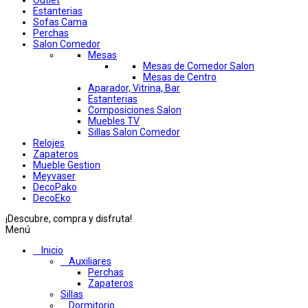
Outlet
Estanterias
Sofas Cama
Perchas
Salon Comedor
Mesas
Mesas de Comedor Salon
Mesas de Centro
Aparador, Vitrina, Bar
Estanterias
Composiciones Salon
Muebles TV
Sillas Salon Comedor
Relojes
Zapateros
Mueble Gestion
Meyvaser
DecoPako
DecoEko
¡Descubre, compra y disfruta!
Menú
Inicio
Auxiliares
Perchas
Zapateros
Sillas
Dormitorio