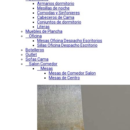
Armarios dormitorio
Mesillas de noche
Comodas y Sinfonieres
Cabeceros de Cama
Conjuntos de dormitorio
Literas
Muebles de Plancha
Oficina
Mesas Oficina Despacho Escritorios
Sillas Oficina Despacho Escritorio
Botelleros
Outlet
Sofas Cama
Salon Comedor
Mesas
Mesas de Comedor Salon
Mesas de Centro