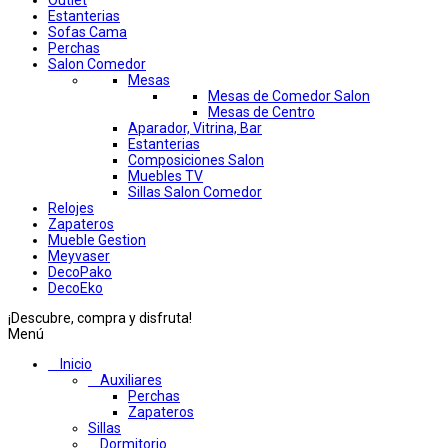
Outlet
Estanterias
Sofas Cama
Perchas
Salon Comedor
Mesas
Mesas de Comedor Salon
Mesas de Centro
Aparador, Vitrina, Bar
Estanterias
Composiciones Salon
Muebles TV
Sillas Salon Comedor
Relojes
Zapateros
Mueble Gestion
Meyvaser
DecoPako
DecoEko
¡Descubre, compra y disfruta!
Menú
Inicio
Auxiliares
Perchas
Zapateros
Sillas
Dormitorio