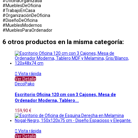
#OficinaOrganizada
#MueblesDeOficina
#TrabajoEnCasa
#OrganizaciónDeOficina
#DiseñoDeOficina
#MueblesModernos
#MueblesParaOrdenador
6 otros productos en la misma categoría:

Vista rápida
Ver Detalle
DecoPako
Escritorio Oficina 120 cm con 3 Cajones, Mesa de
Ordenador Moderna, Tablero...
159,90 €

Vista rápida
Ver Detalle