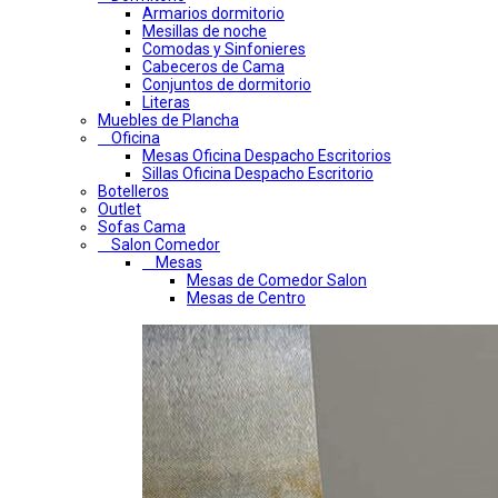
Armarios dormitorio
Mesillas de noche
Comodas y Sinfonieres
Cabeceros de Cama
Conjuntos de dormitorio
Literas
Muebles de Plancha
Oficina
Mesas Oficina Despacho Escritorios
Sillas Oficina Despacho Escritorio
Botelleros
Outlet
Sofas Cama
Salon Comedor
Mesas
Mesas de Comedor Salon
Mesas de Centro