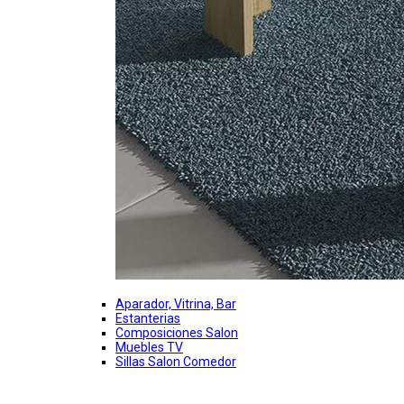
Aparador, Vitrina, Bar
Estanterias
Composiciones Salon
Muebles TV
Sillas Salon Comedor