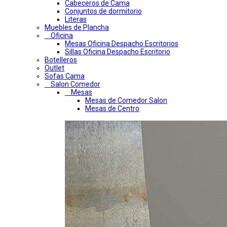
Cabeceros de Cama
Conjuntos de dormitorio
Literas
Muebles de Plancha
Oficina
Mesas Oficina Despacho Escritorios
Sillas Oficina Despacho Escritorio
Botelleros
Outlet
Sofas Cama
Salon Comedor
Mesas
Mesas de Comedor Salon
Mesas de Centro