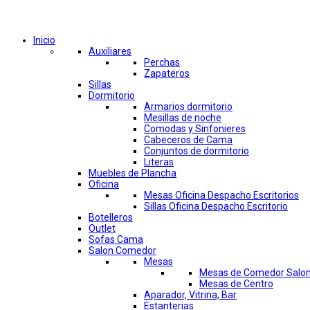
Comprar por categorías
Inicio
Auxiliares
Perchas
Zapateros
Sillas
Dormitorio
Armarios dormitorio
Mesillas de noche
Comodas y Sinfonieres
Cabeceros de Cama
Conjuntos de dormitorio
Literas
Muebles de Plancha
Oficina
Mesas Oficina Despacho Escritorios
Sillas Oficina Despacho Escritorio
Botelleros
Outlet
Sofas Cama
Salon Comedor
Mesas
Mesas de Comedor Salo
Mesas de Centro
Aparador, Vitrina, Bar
Estanterias