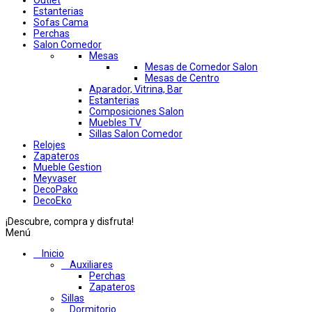
Outlet
Estanterias
Sofas Cama
Perchas
Salon Comedor
Mesas
Mesas de Comedor Salon
Mesas de Centro
Aparador, Vitrina, Bar
Estanterias
Composiciones Salon
Muebles TV
Sillas Salon Comedor
Relojes
Zapateros
Mueble Gestion
Meyvaser
DecoPako
DecoEko
¡Descubre, compra y disfruta!
Menú
Inicio
Auxiliares
Perchas
Zapateros
Sillas
Dormitorio