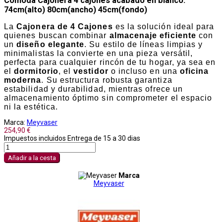
Cómoda Cajonera 4 cajones acabado en blanco.
74cm(alto) 80cm(ancho) 45cm(fondo)
La
Cajonera de 4 Cajones
es la solución ideal para
quienes buscan combinar
almacenaje eficiente
con
un
diseño elegante
. Su estilo de líneas limpias y
minimalistas la convierte en una pieza versátil,
perfecta para cualquier rincón de tu hogar, ya sea en
el
dormitorio
, el
vestidor
o incluso en una
oficina
moderna
. Su estructura robusta garantiza
estabilidad y durabilidad, mientras ofrece un
almacenamiento óptimo sin comprometer el espacio
ni la estética.
Marca:
Meyvaser
254,90 €
Impuestos incluidos
Entrega de 15 a 30 dias
Añadir a la cesta
Marca
Meyvaser