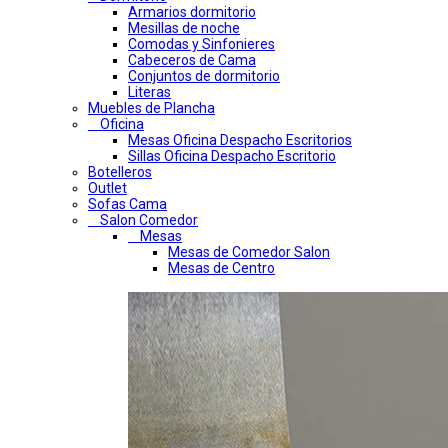
Armarios dormitorio
Mesillas de noche
Comodas y Sinfonieres
Cabeceros de Cama
Conjuntos de dormitorio
Literas
Muebles de Plancha
Oficina
Mesas Oficina Despacho Escritorios
Sillas Oficina Despacho Escritorio
Botelleros
Outlet
Sofas Cama
Salon Comedor
Mesas
Mesas de Comedor Salon
Mesas de Centro