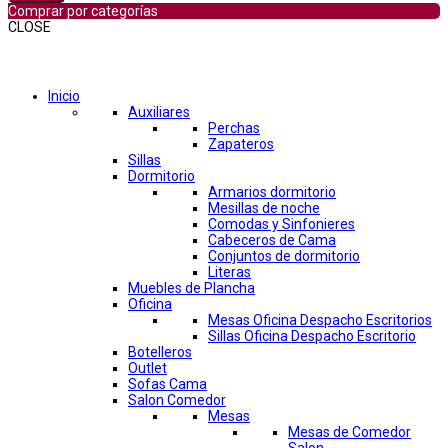
Comprar por categorías
CLOSE
Comprar por categorías
Inicio
Auxiliares
Perchas
Zapateros
Sillas
Dormitorio
Armarios dormitorio
Mesillas de noche
Comodas y Sinfonieres
Cabeceros de Cama
Conjuntos de dormitorio
Literas
Muebles de Plancha
Oficina
Mesas Oficina Despacho Escritorios
Sillas Oficina Despacho Escritorio
Botelleros
Outlet
Sofas Cama
Salon Comedor
Mesas
Mesas de Comedor